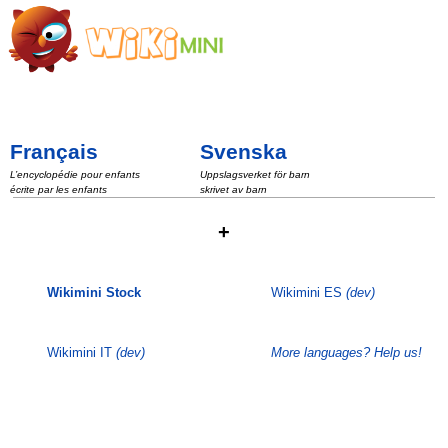
Français
Svenska
L’encyclopédie pour enfants
Uppslagsverket för barn
écrite par les enfants
skrivet av barn
+
Wikimini Stock
Wikimini ES
(dev)
Wikimini IT
(dev)
More languages? Help us!